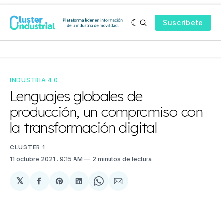
Suscríbete
INDUSTRIA 4.0
Lenguajes globales de
producción, un compromiso con
la transformación digital
CLUSTER 1
11 octubre 2021
. 9:15 AM
2 minutos de lectura
𝕏
Compartir
Share
Compartir
Share
Compartir
en
on
en
on
via
Facebook
Pinterest
LinkedIn
WhatsApp
Email