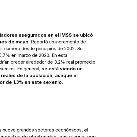
bajadores asegurados en el IMSS se ubicó
 mes de mayo.
Reportó un incremento de
or número desde principios de 2002. Su
 5.7% en marzo de 2020. En esta
odrían crecer alrededor de 3.2% real promedio
exenios. En general,
se está viendo un
reales de la población, aunque el
or de 1.3% en este sexenio.
los nueve grandes sectores económicos,
el
 industria de electricidad, gas y agua, con