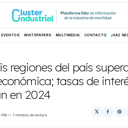
EVENTOS
WHITEPAPERS
MULTIMEDIA
CONTACTO
¡HAZ NE
is regiones del país super
 económica; tasas de inter
án en 2024
𝕏
Compart
Sh
04 PM
7 minutos de lectura
en
on
Facebo
Pin