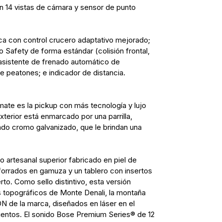
n 14 vistas de cámara y sensor de punto
ca con control crucero adaptativo mejorado;
Safety de forma estándar (colisión frontal,
 asistente de frenado automático de
 peatones; e indicador de distancia.
ate es la pickup con más tecnología y lujo
terior está enmarcado por una parrilla,
ado cromo galvanizado, que le brindan una
ño artesanal superior fabricado en piel de
forrados en gamuza y un tablero con insertos
to. Como sello distintivo, esta versión
 topográficos de Monte Denali, la montaña
N de la marca, diseñados en láser en el
asientos. El sonido Bose Premium Series® de 12