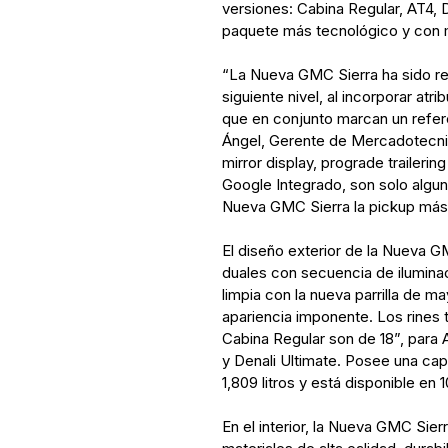
versiones: Cabina Regular, AT4, De
paquete más tecnológico y con m
“La Nueva GMC Sierra ha sido redi
siguiente nivel, al incorporar atr
que en conjunto marcan un refere
Ángel, Gerente de Mercadotecnia 
mirror display, prograde trailerin
Google Integrado, son solo algu
Nueva GMC Sierra la pickup más 
El diseño exterior de la Nueva G
duales con secuencia de ilumina
limpia con la nueva parrilla de 
apariencia imponente. Los rines 
Cabina Regular son de 18”, para 
y Denali Ultimate. Posee una ca
1,809 litros y está disponible en 
En el interior, la Nueva GMC Sie