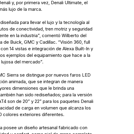
nali y, por primera vez, Denali Ultimate, el
ás lujo de la marca.
señada para llevar el lujo y la tecnología al
ibutos de conectividad, tren motriz y seguridad
nte en la industria”, comentó Wilberto del
de Buick, GMC y Cadillac. “Visión 360, full
g con 14 vistas e integración de Alexa Built-In y
nos ejemplos del equipamiento que hace a la
lujosa del mercado”.
MC Sierra se distingue por nuevos faros LED
ción animada, que se integran de manera
mayores dimensiones que le brinda una
también han sido rediseñados; para la versión
AT4 son de 20” y 22” para los paquetes Denali
pacidad de carga en volumen que alcanza los
10 colores exteriores diferentes.
rra posee un diseño artesanal fabricado con