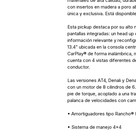
materiales de alta calidad, durab
con insertos en madera a poro a
única y exclusiva. Está disponible
Esta pickup destaca por su alto 
pantallas integradas: un head up 
información relevante y reconfigu
13.4” ubicada en la consola cent
CarPlay® de forma inalámbrica, m
cuenta con 4 vistas diferentes d
conductor.
Las versiones AT4, Denali y Dena
con un motor de 8 cilindros de 6
pie de torque, acoplado a una t
palanca de velocidades con cam
• Amortiguadores tipo Rancho®
• Sistema de manejo 4x4