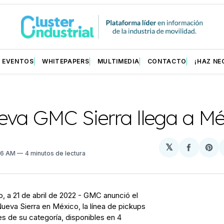
EVENTOS
WHITEPAPERS
MULTIMEDIA
CONTACTO
¡HAZ NE
eva GMC Sierra llega a Mé
𝕏
Compart
Sh
:46 AM
4 minutos de lectura
en
on
Facebo
Pin
, a 21 de abril de 2022 - GMC anunció el
Nueva Sierra en México, la línea de pickups
s de su categoría, disponibles en 4