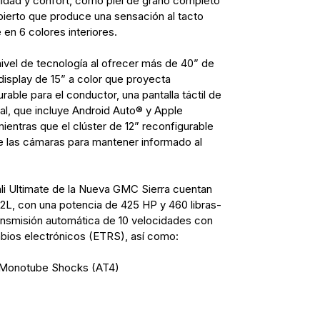
ilidad y confort, como piel de grano completo
bierto que produce una sensación al tacto
 en 6 colores interiores.
nivel de tecnología al ofrecer más de 40” de
display de 15” a color que proyecta
rable para el conductor, una pantalla táctil de
ral, que incluye Android Auto® y Apple
ientras que el clúster de 12” reconfigurable
e las cámaras para mantener informado al
li Ultimate de la Nueva GMC Sierra cuentan
.2L, con una potencia de 425 HP y 460 libras-
ransmisión automática de 10 velocidades con
bios electrónicos (ETRS), así como:
 Monotube Shocks (AT4)