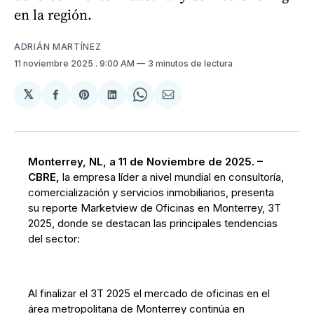
en la región.
ADRIÁN MARTÍNEZ
11 noviembre 2025
. 9:00 AM
3 minutos de lectura
𝕏
Compartir
Share
Compartir
Share
Compartir
en
on
en
on
via
Facebook
Pinterest
LinkedIn
WhatsApp
Email
Monterrey, NL, a 11 de Noviembre de 2025. –
CBRE,
la empresa líder a nivel mundial en consultoría,
comercialización y servicios inmobiliarios, presenta
su reporte Marketview de Oficinas en Monterrey, 3T
2025, donde se destacan las principales tendencias
del sector:
Al finalizar el 3T 2025 el mercado de oficinas en el
área metropolitana de Monterrey continúa en