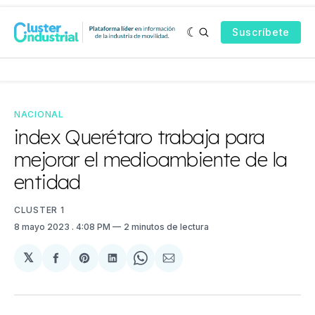
Suscríbete
NACIONAL
index Querétaro trabaja para
mejorar el medioambiente de la
entidad
CLUSTER 1
8 mayo 2023
. 4:08 PM
2 minutos de lectura
𝕏
Compartir
Share
Compartir
Share
Compartir
en
on
en
on
via
Facebook
Pinterest
LinkedIn
WhatsApp
Email