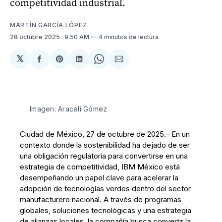
competitividad industrial.
MARTÍN GARCÍA LÓPEZ
28 octubre 2025
. 9:50 AM
4 minutos de lectura
𝕏
Compartir
Share
Compartir
Share
Compartir
en
on
en
on
via
Facebook
Pinterest
LinkedIn
WhatsApp
Email
Imagen: Araceli Gómez
Ciudad de México, 27 de octubre de 2025.- En un
contexto donde la sostenibilidad ha dejado de ser
una obligación regulatoria para convertirse en una
estrategia de competitividad, IBM México está
desempeñando un papel clave para acelerar la
adopción de tecnologías verdes dentro del sector
manufacturero nacional. A través de programas
globales, soluciones tecnológicas y una estrategia
de alianzas locales, la compañía busca convertir la