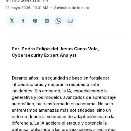
REDACCIÓN CLUSTER
13 mayo 2026
. 10:31 AM
2 minutos de lectura
𝕏
Compartir
Share
Compartir
Share
Compartir
en
on
en
on
via
Facebook
Pinterest
LinkedIn
WhatsApp
Email
Por: Pedro Felipe del Jesús Canto Vela,
Cybersecurity Expert Analyst
Durante años, la seguridad se basó en fortalecer
infraestructuras y mejorar la respuesta ante
incidentes. Sin embargo, la IA, especialmente la
generativa y los modelos avanzados de aprendizaje
automático, ha transformado el panorama. No solo
enfrentamos amenazas más sofisticadas, sino un
entorno donde la velocidad de adaptación marca la
diferencia. La IA acelera el ataque y potencia la
defensa, obligando a las organizaciones a replantear