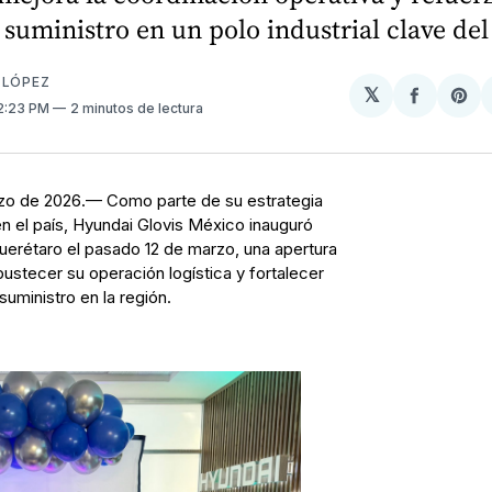
suministro en un polo industrial clave del
 LÓPEZ
𝕏
Compart
Sh
12:23 PM
2 minutos de lectura
en
on
Facebo
Pin
rzo de 2026.— Como parte de su estrategia
n el país, Hyundai Glovis México inauguró
uerétaro el pasado 12 de marzo, una apertura
ustecer su operación logística y fortalecer
uministro en la región.