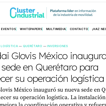
EVENTOS
WHITEPAPERS
MULTIMEDIA
CONTACTO
¡HAZ NE
—
LOGÍSTICA
—
QUERÉTARO
—
INVERSIONES
ai Glovis México inaugur
 sede en Querétaro para
ecer su operación logística
lovis México inauguró su nueva sede en Q
lecer su operación logística. La instalació
mejora la coordinación operativa y refuerz