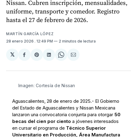
Nissan. Cubren inscripción, mensualidades,
uniforme, transporte y comedor. Registro
hasta el 27 de febrero de 2026.
MARTÍN GARCÍA LÓPEZ
28 enero 2026
. 12:49 PM
2 minutos de lectura
𝕏
Compartir
Share
Compartir
Share
Compartir
en
on
en
on
via
Facebook
Pinterest
LinkedIn
WhatsApp
Email
Imagen: Cortesía de Nissan
Aguascalientes, 28 de enero de 2025.- El Gobierno
del Estado de Aguascalientes y Nissan Mexicana
lanzaron una convocatoria conjunta para otorgar
50
becas del cien por ciento
a jóvenes interesados
en cursar el programa de
Técnico Superior
Universitario en Producción, Área Manufactura