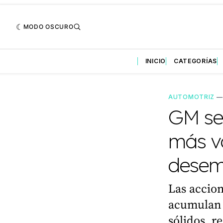
MODO OSCURO
INICIO
CATEGORÍAS
AUTOMOTRIZ
GM se
más va
desem
Las accion
acumulan 
sólidos, r