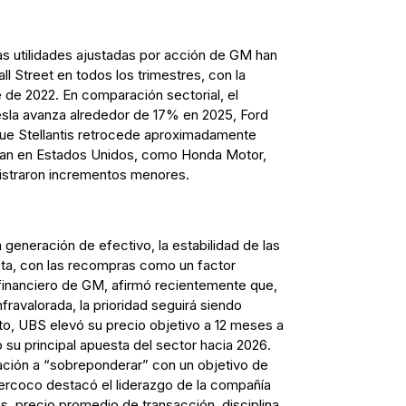
las utilidades ajustadas por acción de GM han
l Street en todos los trimestres, con la
 de 2022. En comparación sectorial, el
la avanza alrededor de 17% en 2025, Ford
ue Stellantis retrocede aproximadamente
izan en Estados Unidos, como Honda Motor,
istraron incrementos menores.
a generación de efectivo, la estabilidad de las
ista, con las recompras como un factor
 financiero de GM, afirmó recientemente que,
ravalorada, la prioridad seguirá siendo
to, UBS elevó su precio objetivo a 12 meses a
su principal apuesta del sector hacia 2026.
ación a “sobreponderar” con un objetivo de
Percoco destacó el liderazgo de la compañía
s, precio promedio de transacción, disciplina