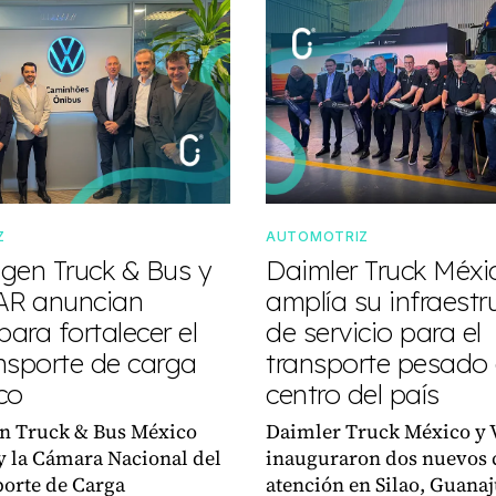
Z
AUTOMOTRIZ
gen Truck & Bus y
Daimler Truck Méxi
R anuncian
amplía su infraestr
para fortalecer el
de servicio para el
nsporte de carga
transporte pesado 
co
centro del país
n Truck & Bus México
Daimler Truck México y 
 la Cámara Nacional del
inauguraron dos nuevos 
orte de Carga
atención en Silao, Guanaj