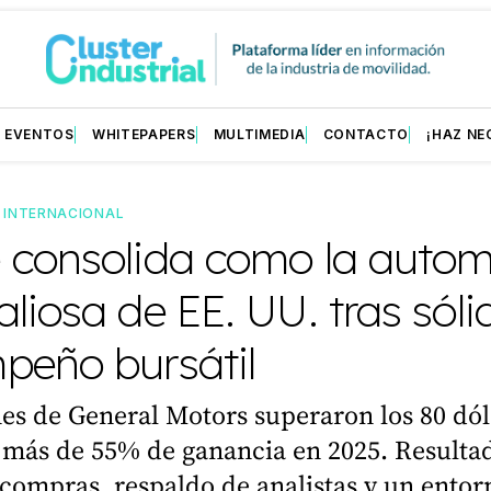
EVENTOS
WHITEPAPERS
MULTIMEDIA
CONTACTO
¡HAZ NE
—
INTERNACIONAL
 consolida como la autom
liosa de EE. UU. tras sóli
peño bursátil
es de General Motors superaron los 80 dól
más de 55% de ganancia en 2025. Resulta
ecompras, respaldo de analistas y un entor