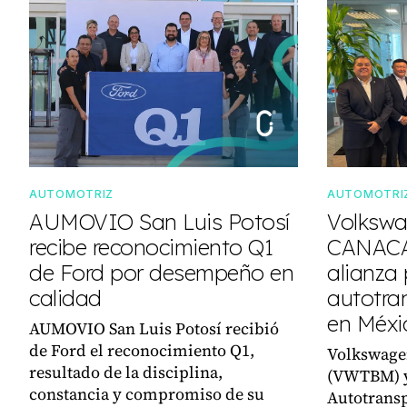
AUTOMOTRIZ
AUTOMOTRI
AUMOVIO San Luis Potosí
Volkswa
recibe reconocimiento Q1
CANACA
de Ford por desempeño en
alianza 
calidad
autotra
en Méxi
AUMOVIO San Luis Potosí recibió
de Ford el reconocimiento Q1,
Volkswage
resultado de la disciplina,
(VWTBM) y
constancia y compromiso de su
Autotransp