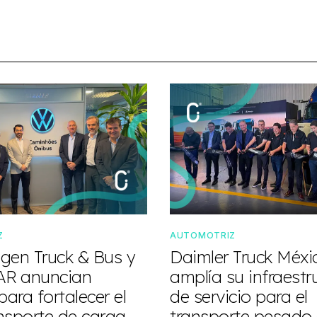
Z
AUTOMOTRIZ
gen Truck & Bus y
Daimler Truck Méxi
R anuncian
amplía su infraestr
para fortalecer el
de servicio para el
nsporte de carga
transporte pesado 