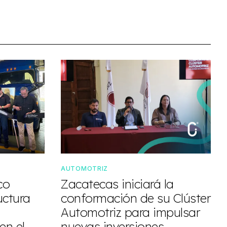
AUTOMOTRIZ
co
Zacatecas iniciará la
uctura
conformación de su Clúster
Automotriz para impulsar
en el
nuevas inversiones