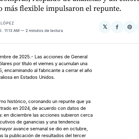
o más flexible impulsaron el repunte.
 LÓPEZ
𝕏
Compart
Sh
25
. 11:13 AM
2 minutos de lectura
en
on
Facebo
Pin
iembre de 2025.- Las acciones de General
ares por título el viernes y acumulan una
, encaminando al fabricante a cerrar el año
aliosa en Estados Unidos.
imo histórico, coronando un repunte que ya
trado en 2024, de acuerdo con datos de
da: en diciembre las acciones subieron cerca
utivos de ganancias y una tendencia
 mayor avance semanal se dio en octubre,
as la publicación de resultados del tercer