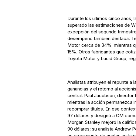
Durante los últimos cinco años, 
superado las estimaciones de Wal
excepción del segundo trimestre
desempeño también destaca: Tes
Motor cerca de 34%, mientras q
15%. Otros fabricantes que cot
Toyota Motor y Lucid Group, reg
Analistas atribuyen el repunte a l
ganancias y el retorno al accion
central. Paul Jacobson, director
mientras la acción permanezca inf
recomprar títulos. En ese contex
97 dólares y designó a GM como 
Morgan Stanley mejoró la calific
90 dólares; su analista Andrew 
en crecimiento de ventas unitaria