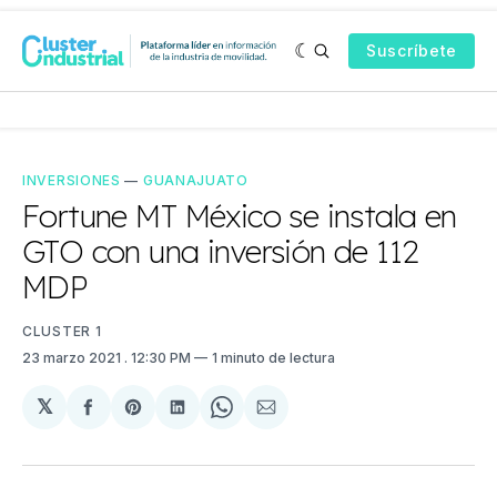
Suscríbete
INVERSIONES
—
GUANAJUATO
Fortune MT México se instala en
GTO con una inversión de 112
MDP
CLUSTER 1
23 marzo 2021
. 12:30 PM
1 minuto de lectura
𝕏
Compartir
Share
Compartir
Share
Compartir
en
on
en
on
via
Facebook
Pinterest
LinkedIn
WhatsApp
Email