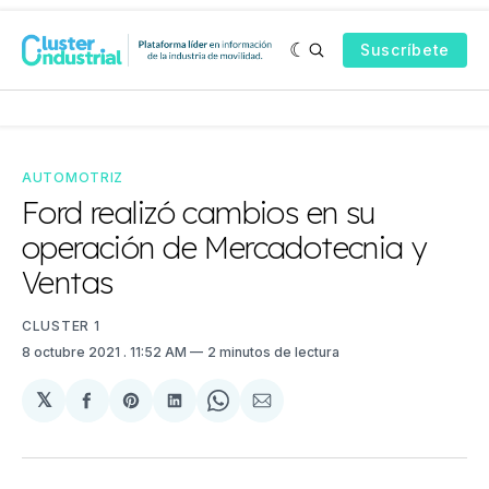
Suscríbete
AUTOMOTRIZ
Ford realizó cambios en su
operación de Mercadotecnia y
Ventas
CLUSTER 1
8 octubre 2021
. 11:52 AM
2 minutos de lectura
𝕏
Compartir
Share
Compartir
Share
Compartir
en
on
en
on
via
Facebook
Pinterest
LinkedIn
WhatsApp
Email