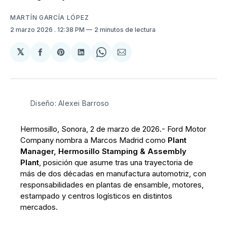
MARTÍN GARCÍA LÓPEZ
2 marzo 2026
. 12:38 PM
2 minutos de lectura
𝕏
Compartir
Share
Compartir
Share
Compartir
en
on
en
on
via
Facebook
Pinterest
LinkedIn
WhatsApp
Email
Diseño: Alexei Barroso
Hermosillo, Sonora, 2 de marzo de 2026.- Ford Motor
Company nombra a Marcos Madrid como
Plant
Manager, Hermosillo Stamping & Assembly
Plant
, posición que asume tras una trayectoria de
más de dos décadas en manufactura automotriz, con
responsabilidades en plantas de ensamble, motores,
estampado y centros logísticos en distintos
mercados.