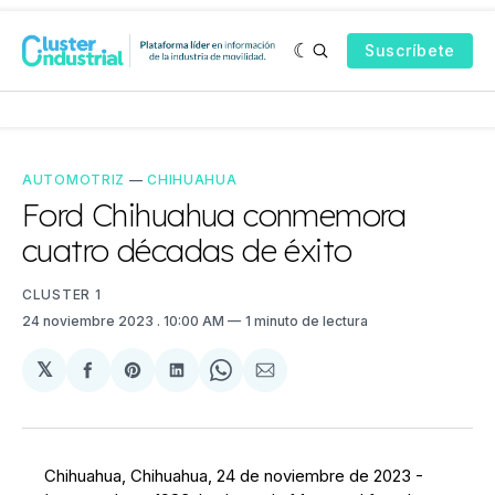
Suscríbete
AUTOMOTRIZ
—
CHIHUAHUA
Ford Chihuahua conmemora
cuatro décadas de éxito
CLUSTER 1
24 noviembre 2023
. 10:00 AM
1 minuto de lectura
𝕏
Compartir
Share
Compartir
Share
Compartir
en
on
en
on
via
Facebook
Pinterest
LinkedIn
WhatsApp
Email
Chihuahua, Chihuahua, 24 de noviembre de 2023 -