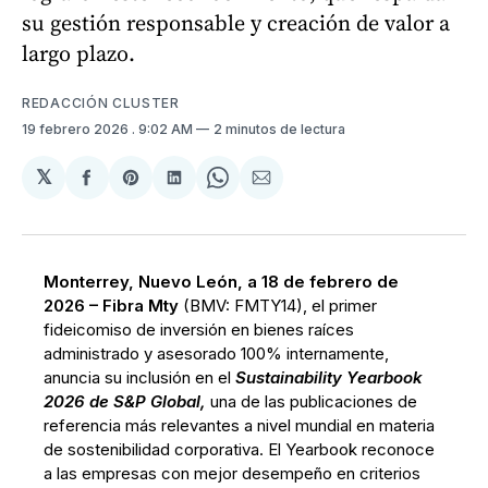
su gestión responsable y creación de valor a
largo plazo.
REDACCIÓN CLUSTER
19 febrero 2026
. 9:02 AM
2 minutos de lectura
𝕏
Compartir
Share
Compartir
Share
Compartir
en
on
en
on
via
Facebook
Pinterest
LinkedIn
WhatsApp
Email
Monterrey, Nuevo León, a 18 de febrero de
2026 –
Fibra Mty
(BMV: FMTY14), el primer
fideicomiso de inversión en bienes raíces
administrado y asesorado 100% internamente,
anuncia su inclusión en el
Sustainability Yearbook
2026 de S&P Global,
una de las publicaciones de
referencia más relevantes a nivel mundial en materia
de sostenibilidad corporativa. El Yearbook reconoce
a las empresas con mejor desempeño en criterios