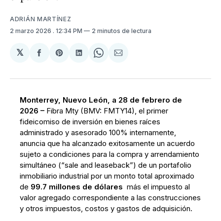
ADRIÁN MARTÍNEZ
2 marzo 2026
. 12:34 PM
2 minutos de lectura
𝕏
Compartir
Share
Compartir
Share
Compartir
en
on
en
on
via
Facebook
Pinterest
LinkedIn
WhatsApp
Email
Monterrey, Nuevo León, a 28 de febrero de
2026 –
Fibra Mty (BMV: FMTY14), el primer
fideicomiso de inversión en bienes raíces
administrado y asesorado 100% internamente,
anuncia que ha alcanzado exitosamente un acuerdo
sujeto a condiciones para la compra y arrendamiento
simultáneo (“sale and leaseback”) de un portafolio
inmobiliario industrial por un monto total aproximado
de
99.7 millones de dólares
más el impuesto al
valor agregado correspondiente a las construcciones
y otros impuestos, costos y gastos de adquisición.