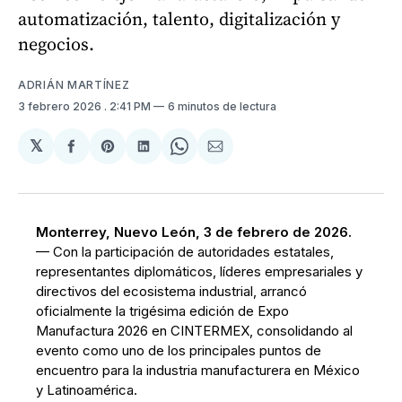
automatización, talento, digitalización y
negocios.
ADRIÁN MARTÍNEZ
3 febrero 2026
. 2:41 PM
6 minutos de lectura
𝕏
Compartir
Share
Compartir
Share
Compartir
en
on
en
on
via
Facebook
Pinterest
LinkedIn
WhatsApp
Email
Monterrey, Nuevo León, 3 de febrero de 2026.
— Con la participación de autoridades estatales,
representantes diplomáticos, líderes empresariales y
directivos del ecosistema industrial, arrancó
oficialmente la trigésima edición de Expo
Manufactura 2026 en CINTERMEX, consolidando al
evento como uno de los principales puntos de
encuentro para la industria manufacturera en México
y Latinoamérica.