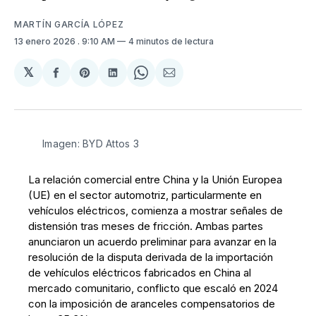
MARTÍN GARCÍA LÓPEZ
13 enero 2026
. 9:10 AM
4 minutos de lectura
𝕏
Compartir
Share
Compartir
Share
Compartir
en
on
en
on
via
Facebook
Pinterest
LinkedIn
WhatsApp
Email
Imagen: BYD Attos 3
La relación comercial entre China y la Unión Europea
(UE) en el sector automotriz, particularmente en
vehículos eléctricos, comienza a mostrar señales de
distensión tras meses de fricción. Ambas partes
anunciaron un acuerdo preliminar para avanzar en la
resolución de la disputa derivada de la importación
de vehículos eléctricos fabricados en China al
mercado comunitario, conflicto que escaló en 2024
con la imposición de aranceles compensatorios de