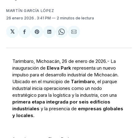
MARTÍN GARCÍA LÓPEZ
26 enero 2026
. 3:41 PM
2 minutos de lectura
𝕏
Compartir
Share
Compartir
Share
Compartir
en
on
en
on
via
Facebook
Pinterest
LinkedIn
WhatsApp
Email
Tarimbaro, Michoacán, 26 de enero de 2026.- La
inauguración de
Eleva Park
representa un nuevo
impulso para el desarrollo industrial de Michoacán.
Ubicado en el municipio de
Tarímbaro
, el parque
industrial inicia operaciones como un nodo
estratégico para la logística y la industria, con una
primera etapa integrada por seis edificios
industriales
y la presencia de
empresas globales
y locales
.