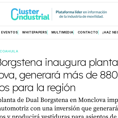
EVENTOS
WHITEPAPERS
MULTIMEDIA
CONTACTO
¡HAZ NE
COAHUILA
Borgstena inaugura planta
ova, generará más de 880
s para la región
planta de Dual Borgstena en Monclova imp
 automotriz con una inversión que generar
s y producirá vestiduras para asientos de