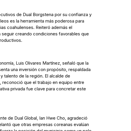
ecutivos de Dual Borgstena por su confianza y
leos es la herramienta más poderosa para
ilias coahuilenses. Reiteró además el
 seguir creando condiciones favorables que
roductivos.
onomía, Luis Olivares Martínez, señaló que la
enta una inversión con propósito, respaldada
 y talento de la región. El alcalde de
, reconoció que el trabajo en equipo entre
ciativa privada fue clave para concretar este
ente de Dual Global, Ian Hwe Cho, agradeció
delantó que otras empresas coreanas evalúan
efuerza la posición del municipio como un polo