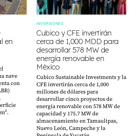
INVERSIONES
e
Cubico y CFE invertirán
l en
cerca de 1,000 MDD para
desarrollar 578 MW de
energía renovable en
México
el
na nave
Cubico Sustainable Investments y la
enta con
CFE invertirán cerca de 1,000
ABR)
millones de dólares para
,
desarrollar cinco proyectos de
erficie
energía renovable con 578 MW de
 m².
capacidad y 175.7 MW de
almacenamiento en Tamaulipas,
Nuevo León, Campeche y la
Península de Yucatán.