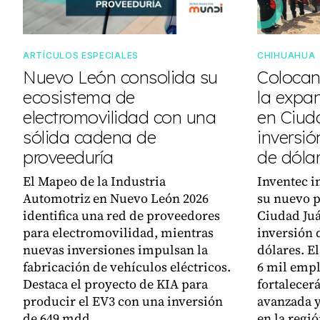
ARTÍCULOS ESPECIALES
CHIHUAHUA
Nuevo León consolida su
Colocan
ecosistema de
la expa
electromovilidad con una
en Ciud
sólida cadena de
inversió
proveeduría
de dóla
El Mapeo de la Industria
Inventec i
Automotriz en Nuevo León 2026
su nuevo p
identifica una red de proveedores
Ciudad Juá
para electromovilidad, mientras
inversión 
nuevas inversiones impulsan la
dólares. E
fabricación de vehículos eléctricos.
6 mil empl
Destaca el proyecto de KIA para
fortalecer
producir el EV3 con una inversión
avanzada y
de 649 mdd.
en la regió