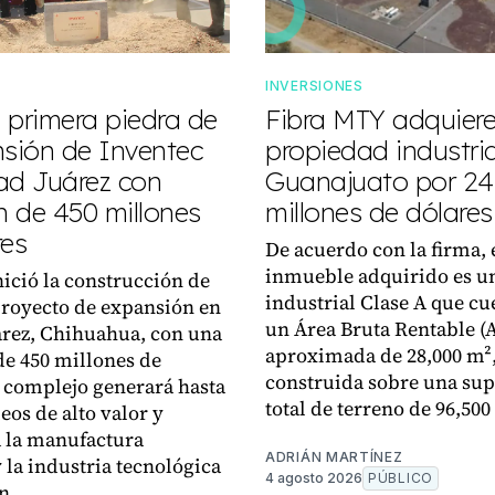
INVERSIONES
 primera piedra de
Fibra MTY adquier
nsión de Inventec
propiedad industria
ad Juárez con
Guanajuato por 24
n de 450 millones
millones de dólares
res
De acuerdo con la firma, 
inmueble adquirido es u
nició la construcción de
industrial Clase A que cu
royecto de expansión en
un Área Bruta Rentable (
rez, Chihuahua, con una
aproximada de 28,000 m²
de 450 millones de
construida sobre una sup
l complejo generará hasta
total de terreno de 96,500
eos de alto valor y
á la manufactura
ADRIÁN MARTÍNEZ
 la industria tecnológica
4 agosto 2026
PÚBLICO
n.