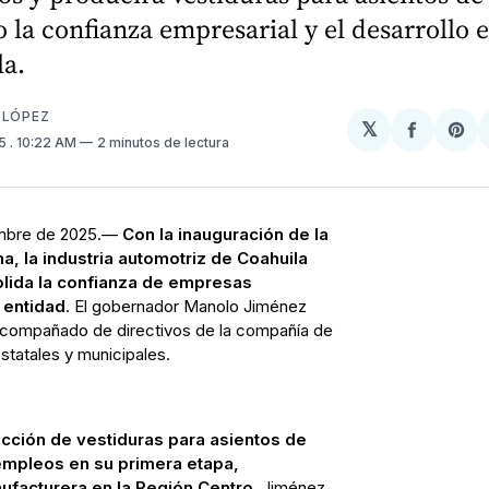
 la confianza empresarial y el desarrollo
la.
 LÓPEZ
𝕏
Compart
Sh
25
. 10:22 AM
2 minutos de lectura
en
on
Facebo
Pin
embre de 2025.—
Con la inauguración de la
a, la industria automotriz de Coahuila
lida la confianza de empresas
 entidad
. El gobernador Manolo Jiménez
acompañado de directivos de la compañía de
statales y municipales.
ucción de vestiduras para asientos de
empleos en su primera etapa,
nufacturera en la Región Centro
. Jiménez