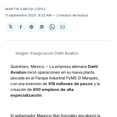
MARTÍN GARCÍA LÓPEZ
11 septiembre 2025
. 8:32 AM
2 minutos de lectura
𝕏
Compartir
Share
Compartir
Share
Compartir
en
on
en
on
via
Facebook
Pinterest
LinkedIn
WhatsApp
Email
Imagen: Inauguración Diehl Aviation
Querétaro, México. – La empresa alemana
Diehl
Aviation
inició operaciones en su nueva planta
ubicada en el Parque Industrial PyME El Marqués,
con una inversión de
918 millones de pesos
y la
creación de
600 empleos de alta
especialización
.
El gobernador Mauricio Kuri González encabezó la