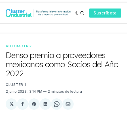
Suscríbete
AUTOMOTRIZ
Denso premia a proveedores
mexicanos como Socios del Año
2022
CLUSTER 1
2 junio 2023
. 3:14 PM
2 minutos de lectura
𝕏
Compartir
Share
Compartir
Share
Compartir
en
on
en
on
via
Facebook
Pinterest
LinkedIn
WhatsApp
Email