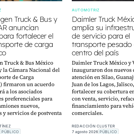
Z
AUTOMOTRIZ
gen Truck & Bus y
Daimler Truck Méxi
R anuncian
amplía su infraestr
para fortalecer el
de servicio para el
nsporte de carga
transporte pesado 
co
centro del país
n Truck & Bus México
Daimler Truck México y 
 la Cámara Nacional del
inauguraron dos nuevos 
orte de Carga
atención en Silao, Guanaj
 firmaron un acuerdo
Juan de los Lagos, Jalisco
rá a los asociados
fortalecer su cobertura en
s preferenciales para
con venta, servicio, refac
amiones nuevos,
financiamiento para vehí
s y servicios de postventa
comerciales.
TÍNEZ
REDACCIÓN CLUSTER
PÚBLICO
7 agosto 2026
PÚBLICO