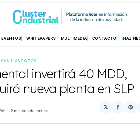
EVENTOS
WHITEPAPERS
MULTIMEDIA
CONTACTO
¡HAZ NE
—
SAN LUIS POTOSÍ
ental invertirá 40 MDD,
uirá nueva planta en SLP
𝕏
Compart
Sh
 PM
2 minutos de lectura
en
on
Facebo
Pin