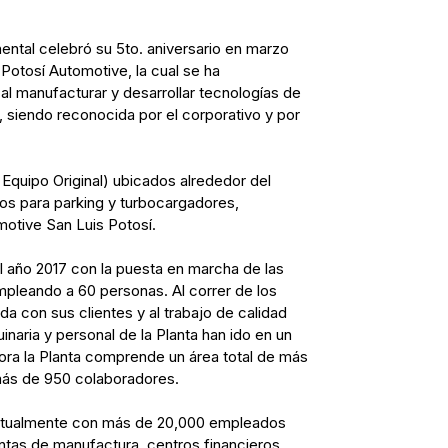
ntal celebró su 5to. aniversario en marzo
Potosí Automotive, la cual se ha
 al manufacturar y desarrollar tecnologías de
z, siendo reconocida por el corporativo y por
quipo Original) ubicados alrededor del
os para parking y turbocargadores,
otive San Luis Potosí.
 el año 2017 con la puesta en marcha de las
mpleando a 60 personas. Al correr de los
da con sus clientes y al trabajo de calidad
uinaria y personal de la Planta han ido en un
ora la Planta comprende un área total de más
más de 950 colaboradores.
ctualmente con más de 20,000 empleados
antas de manufactura, centros financieros,