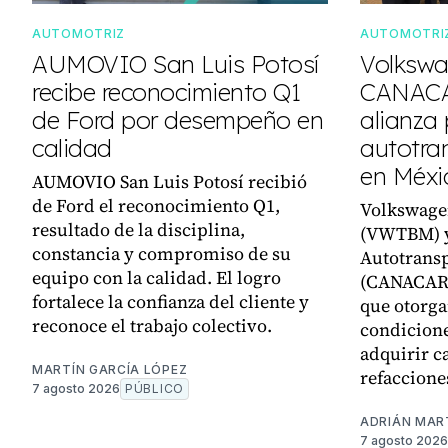
AUTOMOTRIZ
AUTOMOTRI
AUMOVIO San Luis Potosí
Volkswa
recibe reconocimiento Q1
CANACA
de Ford por desempeño en
alianza 
calidad
autotra
en Méxi
AUMOVIO San Luis Potosí recibió
de Ford el reconocimiento Q1,
Volkswage
resultado de la disciplina,
(VWTBM) y
constancia y compromiso de su
Autotransp
equipo con la calidad. El logro
(CANACAR)
fortalece la confianza del cliente y
que otorga
reconoce el trabajo colectivo.
condicione
adquirir c
MARTÍN GARCÍA LÓPEZ
refaccione
7 agosto 2026
PÚBLICO
ADRIÁN MAR
7 agosto 2026