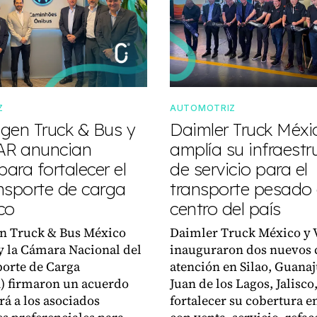
Z
AUTOMOTRIZ
gen Truck & Bus y
Daimler Truck Méxi
R anuncian
amplía su infraestr
para fortalecer el
de servicio para el
nsporte de carga
transporte pesado 
co
centro del país
n Truck & Bus México
Daimler Truck México y 
 la Cámara Nacional del
inauguraron dos nuevos 
orte de Carga
atención en Silao, Guanaj
 firmaron un acuerdo
Juan de los Lagos, Jalisco
rá a los asociados
fortalecer su cobertura en