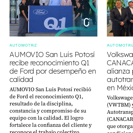
AUTOMOTRIZ
AUTOMOTRI
AUMOVIO San Luis Potosí
Volkswa
recibe reconocimiento Q1
CANACA
de Ford por desempeño en
alianza 
calidad
autotra
en Méxi
AUMOVIO San Luis Potosí recibió
de Ford el reconocimiento Q1,
Volkswage
resultado de la disciplina,
(VWTBM) y
constancia y compromiso de su
Autotransp
equipo con la calidad. El logro
(CANACAR)
fortalece la confianza del cliente y
que otorga
reconoce el trabajo colectivo.