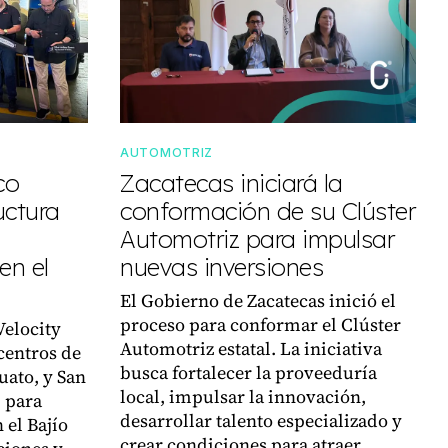
AUTOMOTRIZ
co
Zacatecas iniciará la
uctura
conformación de su Clúster
Automotriz para impulsar
en el
nuevas inversiones
El Gobierno de Zacatecas inició el
proceso para conformar el Clúster
Velocity
Automotriz estatal. La iniciativa
centros de
busca fortalecer la proveeduría
uato, y San
local, impulsar la innovación,
, para
desarrollar talento especializado y
 el Bajío
crear condiciones para atraer