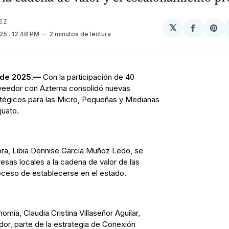
EZ
𝕏
Compart
Sh
025
. 12:48 PM
2 minutos de lectura
en
on
Facebo
Pin
 de 2025.—
Con la participación de 40
oveedor con Aztema consolidó nuevas
tégicos para las Micro, Pequeñas y Medianas
uato.
ora, Libia Dennise García Muñoz Ledo, se
sas locales a la cadena de valor de las
oceso de establecerse en el estado.
nomía, Claudia Cristina Villaseñor Aguilar,
or, parte de la estrategia de Conexión