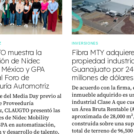
Z
INVERSIONES
O muestra la
Fibra MTY adquier
ión de Nidec
propiedad industria
y México y GPA
Guanajuato por 24
l Foro de
millones de dólares
uría Automotriz
De acuerdo con la firma, 
inmueble adquirido es u
 del Media Day previo al
industrial Clase A que cu
de Proveeduría
un Área Bruta Rentable (
z, CLAUGTO presentó las
aproximada de 28,000 m²
s de Nidec Mobility
construida sobre una sup
GPA en automatización,
total de terreno de 96,500
 y desarrollo de talento,