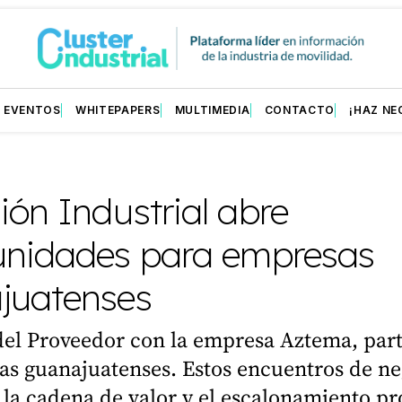
EVENTOS
WHITEPAPERS
MULTIMEDIA
CONTACTO
¡HAZ NE
ón Industrial abre
unidades para empresas
juatenses
del Proveedor con la empresa Aztema, par
as guanajuatenses. Estos encuentros de n
 la cadena de valor y el escalonamiento pr