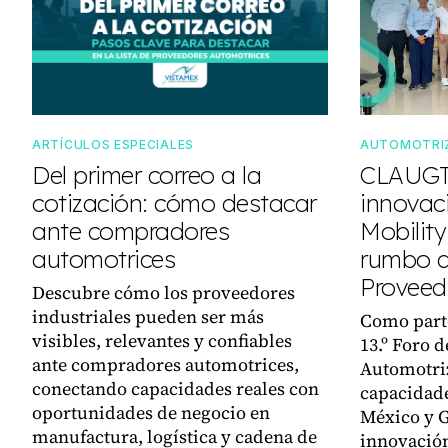
ARTÍCULOS ESPECIALES
AUTOMOTRI
Del primer correo a la
CLAUGT
cotización: cómo destacar
innovac
ante compradores
Mobilit
automotrices
rumbo a
Proveed
Descubre cómo los proveedores
industriales pueden ser más
Como parte
visibles, relevantes y confiables
13.º Foro 
ante compradores automotrices,
Automotri
conectando capacidades reales con
capacidade
oportunidades de negocio en
México y 
manufactura, logística y cadena de
innovación