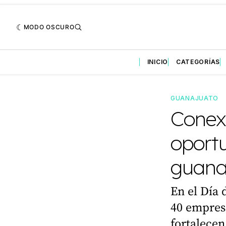
MODO OSCURO
INICIO
CATEGORÍAS
GUANAJUATO
Conexi
oport
guana
En el Día 
40 empres
fortalecen