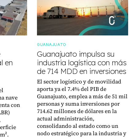
GUANAJUATO
e
Guanajuato impulsa su
l en
industria logística con más
de 714 MDD en inversiones
El sector logístico y de movilidad
aporta ya el 7.4% del PIB de
el
Guanajuato, emplea a más de 51 mil
na nave
personas y suma inversiones por
enta con
714.62 millones de dólares en la
ABR)
actual administración,
,
consolidando al estado como un
erficie
nodo estratégico para la industria y
 m².