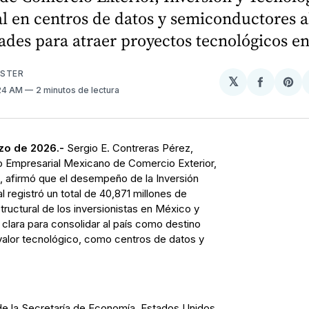
l en centros de datos y semiconductores 
des para atraer proyectos tecnológicos en
USTER
𝕏
Compart
Sh
:24 AM
2 minutos de lectura
en
on
Facebo
Pin
zo de 2026.-
Sergio E. Contreras Pérez,
o Empresarial Mexicano de Comercio Exterior,
 afirmó que el desempeño de la Inversión
l registró un total de 40,871 millones de
tructural de los inversionistas en México y
clara para consolidar al país como destino
valor tecnológico, como centros de datos y
 de la Secretaría de Economía, Estados Unidos