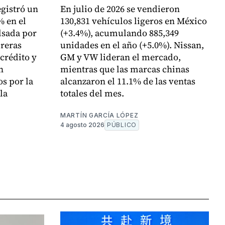
gistró un
En julio de 2026 se vendieron
% en el
130,831 vehículos ligeros en México
lsada por
(+3.4%), acumulando 885,349
reras
unidades en el año (+5.0%). Nissan,
crédito y
GM y VW lideran el mercado,
n
mientras que las marcas chinas
s por la
alcanzaron el 11.1% de las ventas
la
totales del mes.
MARTÍN GARCÍA LÓPEZ
4 agosto 2026
PÚBLICO