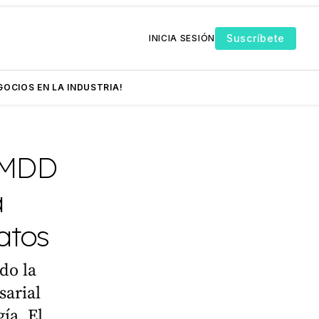
Suscríbete
INICIA SESIÓN
GOCIOS EN LA INDUSTRIA!
 MDD
a
atos
do la
sarial
ía. El