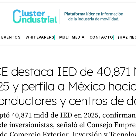
EVENTOS
WHITEPAPERS
MULTIMEDIA
CONTACTO
¡HAZ NE
 destaca IED de 40,871
5 y perfila a México haci
onductores y centros de d
ptó 40,871 mdd de IED en 2025, confirman
de inversionistas, señaló el Consejo Empre
e Comercio Exterior, Inversión y Tecnolog