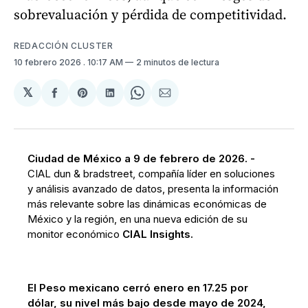
sobrevaluación y pérdida de competitividad.
REDACCIÓN CLUSTER
10 febrero 2026
. 10:17 AM
2 minutos de lectura
𝕏
Compartir
Share
Compartir
Share
Compartir
en
on
en
on
via
Facebook
Pinterest
LinkedIn
WhatsApp
Email
Ciudad de México a 9 de febrero de 2026. -
CIAL dun & bradstreet, compañía líder en soluciones
y análisis avanzado de datos, presenta la información
más relevante sobre las dinámicas económicas de
México y la región, en una nueva edición de su
monitor económico
CIAL Insights.
El Peso mexicano cerró enero en 17.25 por
dólar, su nivel más bajo desde mayo de 2024,