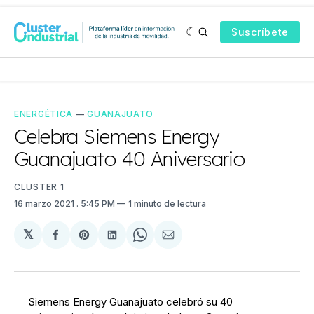
Suscríbete
ENERGÉTICA
—
GUANAJUATO
Celebra Siemens Energy
Guanajuato 40 Aniversario
CLUSTER 1
16 marzo 2021
. 5:45 PM
1 minuto de lectura
𝕏
Compartir
Share
Compartir
Share
Compartir
en
on
en
on
via
Facebook
Pinterest
LinkedIn
WhatsApp
Email
Siemens Energy Guanajuato celebró su 40