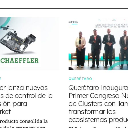
Z
QUERÉTARO
ler lanza nuevas
Querétaro inaugura
 de control de la
Primer Congreso N
sión para
de Clusters con ll
rket
transformar los
ecosistemas produ
roducto consolida la
n de la empresa con