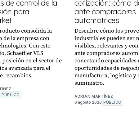
 de control de la
cotización: cómo d
sión para
ante compradores
rket
automotrices
roducto consolida la
Descubre cómo los prov
n de la empresa con
industriales pueden ser 
chnologies. Con este
visibles, relevantes y con
o, Schaeffler VLS
ante compradores automo
 posición en el sector de
conectando capacidades 
nica avanzada para el
oportunidades de negoci
e recambios.
manufactura, logística y
suministro.
TÍNEZ
PÚBLICO
ADRIÁN MARTÍNEZ
6 agosto 2026
PÚBLICO