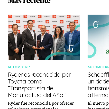
Más reciente
AUTOMOTRIZ
AUTOMOTRI
Ryder es reconocida por
Schaeff
Toyota como
unidades
“Transportista de
transmi
Manufactura del Año”
afterma
Ryder fue reconocida por ofrecer
El nuevo p
soluciones excepcionales,
integració