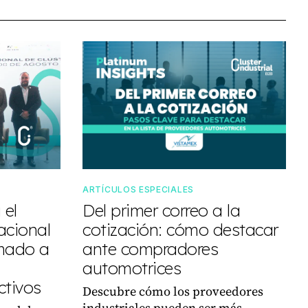
ARTÍCULOS ESPECIALES
 el
Del primer correo a la
acional
cotización: cómo destacar
amado a
ante compradores
automotrices
ctivos
Descubre cómo los proveedores
industriales pueden ser más