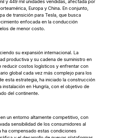
mil y 449 mil unidades vendidas, afectada por
orteamérica, Europa y China. En conjunto,
apa de transición para Tesla, que busca
ecimiento enfocada en la conducción
elos de menor costo.
eciendo su expansión internacional. La
d productiva y su cadena de suministro en
te reducir costos logísticos y enfrentar con
lario global cada vez más complejo para los
 esta estrategia, ha iniciado la construcción
a instalación en Hungría, con el objetivo de
do del continente.
en un entorno altamente competitivo, con
vada sensibilidad de los consumidores al
ía ha compensado estas condiciones
ráfica y el desarrollo de nuevas plataformas