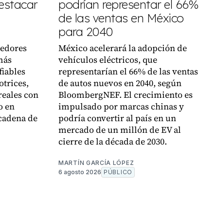
estacar
podrían representar el 66%
de las ventas en México
para 2040
eedores
México acelerará la adopción de
más
vehículos eléctricos, que
fiables
representarían el 66% de las ventas
trices,
de autos nuevos en 2040, según
reales con
BloombergNEF. El crecimiento es
o en
impulsado por marcas chinas y
 cadena de
podría convertir al país en un
mercado de un millón de EV al
cierre de la década de 2030.
MARTÍN GARCÍA LÓPEZ
6 agosto 2026
PÚBLICO