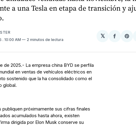
nte a una Tesla en etapa de transición y aj
o.
USTER
𝕏
Compart
Sh
25
. 10:00 AM
2 minutos de lectura
en
on
Facebo
Pin
e de 2025.- La empresa china BYD se perfila
mundial en ventas de vehículos eléctricos en
nto sostenido que la ha consolidado como el
 global.
publiquen próximamente sus cifras finales
tados acumulados hasta ahora, existen
firma dirigida por Elon Musk conserve su