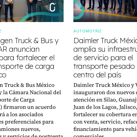
Z
AUTOMOTRIZ
gen Truck & Bus y
Daimler Truck Méxi
R anuncian
amplía su infraestr
para fortalecer el
de servicio para el
nsporte de carga
transporte pesado 
co
centro del país
n Truck & Bus México
Daimler Truck México y 
 la Cámara Nacional del
inauguraron dos nuevos 
orte de Carga
atención en Silao, Guanaj
 firmaron un acuerdo
Juan de los Lagos, Jalisco
rá a los asociados
fortalecer su cobertura en
s preferenciales para
con venta, servicio, refac
amiones nuevos,
financiamiento para vehí
s y servicios de postventa
comerciales.