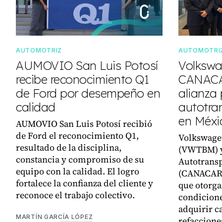
AUTOMOTRIZ
AUTOMOTRI
AUMOVIO San Luis Potosí
Volkswa
recibe reconocimiento Q1
CANACA
de Ford por desempeño en
alianza 
calidad
autotra
en Méxi
AUMOVIO San Luis Potosí recibió
de Ford el reconocimiento Q1,
Volkswage
resultado de la disciplina,
(VWTBM) y
constancia y compromiso de su
Autotransp
equipo con la calidad. El logro
(CANACAR)
fortalece la confianza del cliente y
que otorga
reconoce el trabajo colectivo.
condicione
adquirir c
MARTÍN GARCÍA LÓPEZ
refaccione