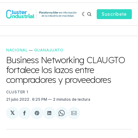
Suscríbete
NACIONAL
—
GUANAJUATO
Business Networking CLAUGTO
fortalece los lazos entre
compradores y proveedores
CLUSTER 1
21 julio 2022
. 6:25 PM
2 minutos de lectura
𝕏
Compartir
Share
Compartir
Share
Compartir
en
on
en
on
via
Facebook
Pinterest
LinkedIn
WhatsApp
Email