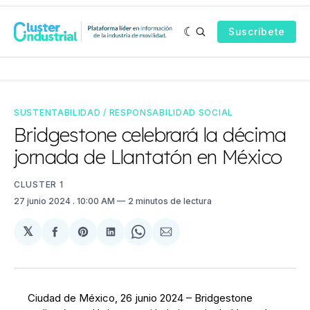
Suscríbete
SUSTENTABILIDAD / RESPONSABILIDAD SOCIAL
Bridgestone celebrará la décima
jornada de Llantatón en México
CLUSTER 1
27 junio 2024
. 10:00 AM
2 minutos de lectura
𝕏
Compartir
Share
Compartir
Share
Compartir
en
on
en
on
via
Facebook
Pinterest
LinkedIn
WhatsApp
Email
Ciudad de México, 26 junio 2024 – Bridgestone