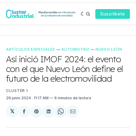
Suscríbete
ARTÍCULOS ESPECIALES
—
AUTOMOTRIZ
—
NUEVO LEÓN
Así inició IMOF 2024: el evento
con el que Nuevo León define el
futuro de la electromovilidad
CLUSTER 1
26 junio 2024
. 11:17 AM
6 minutos de lectura
𝕏
Compartir
Share
Compartir
Share
Compartir
en
on
en
on
via
Facebook
Pinterest
LinkedIn
WhatsApp
Email