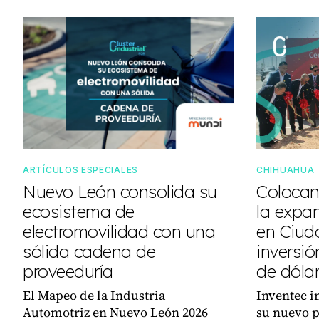
ARTÍCULOS ESPECIALES
CHIHUAHUA
Nuevo León consolida su
Colocan
ecosistema de
la expa
electromovilidad con una
en Ciud
sólida cadena de
inversió
proveeduría
de dóla
El Mapeo de la Industria
Inventec i
Automotriz en Nuevo León 2026
su nuevo p