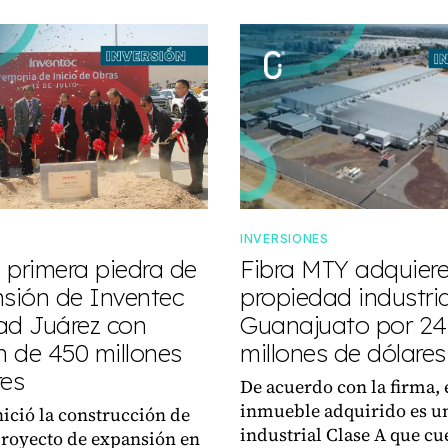
INVERSIONES
 primera piedra de
Fibra MTY adquier
nsión de Inventec
propiedad industria
ad Juárez con
Guanajuato por 24
n de 450 millones
millones de dólares
res
De acuerdo con la firma, 
inmueble adquirido es u
nició la construcción de
industrial Clase A que cu
royecto de expansión en