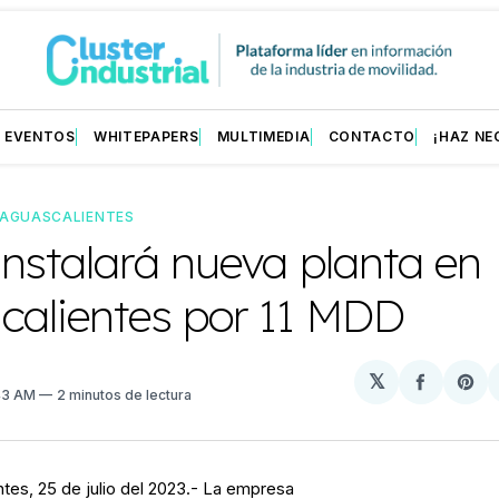
EVENTOS
WHITEPAPERS
MULTIMEDIA
CONTACTO
¡HAZ NE
AGUASCALIENTES
nstalará nueva planta en
calientes por 11 MDD
𝕏
Compart
Sh
:43 AM
2 minutos de lectura
en
on
Facebo
Pin
tes, 25 de julio del 2023.- La empresa