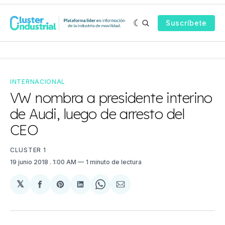
Suscríbete
INTERNACIONAL
VW nombra a presidente interino
de Audi, luego de arresto del
CEO
CLUSTER 1
19 junio 2018
. 1:00 AM
1 minuto de lectura
𝕏
Compartir
Share
Compartir
Share
Compartir
en
on
en
on
via
Facebook
Pinterest
LinkedIn
WhatsApp
Email