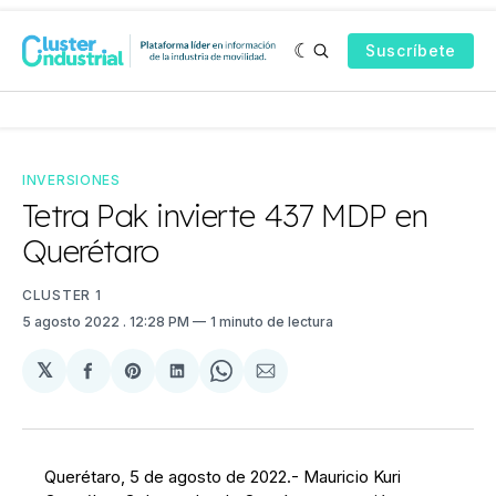
Suscríbete
INVERSIONES
Tetra Pak invierte 437 MDP en
Querétaro
CLUSTER 1
5 agosto 2022
. 12:28 PM
1 minuto de lectura
𝕏
Compartir
Share
Compartir
Share
Compartir
en
on
en
on
via
Facebook
Pinterest
LinkedIn
WhatsApp
Email
Querétaro, 5 de agosto de 2022.- Mauricio Kuri