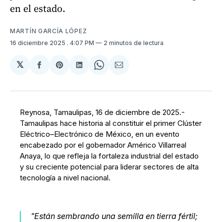
en el estado.
MARTÍN GARCÍA LÓPEZ
16 diciembre 2025
. 4:07 PM
2 minutos de lectura
𝕏
Compartir
Share
Compartir
Share
Compartir
en
on
en
on
via
Facebook
Pinterest
LinkedIn
WhatsApp
Email
Reynosa, Tamaulipas, 16 de diciembre de 2025.-
Tamaulipas hace historia al constituir el primer Clúster
Eléctrico–Electrónico de México, en un evento
encabezado por el gobernador Américo Villarreal
Anaya, lo que refleja la fortaleza industrial del estado
y su creciente potencial para liderar sectores de alta
tecnología a nivel nacional.
"Están sembrando una semilla en tierra fértil;