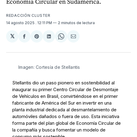
Economía Circular en Sudamérica.
REDACCIÓN CLUSTER
14 agosto 2025
. 12:11 PM
2 minutos de lectura
𝕏
Compartir
Share
Compartir
Share
Compartir
en
on
en
on
via
Facebook
Pinterest
LinkedIn
WhatsApp
Email
Imagen: Cortesía de Stellantis
Stellantis dio un paso pionero en sostenibilidad al
inaugurar su primer Centro Circular de Desmontaje
de Vehículos en Brasil, convirtiéndose en el primer
fabricante de América del Sur en invertir en una
planta industrial dedicada al desmantelamiento de
automóviles dañados o fuera de uso. Esta iniciativa
forma parte del plan global de Economía Circular de
la compañía y busca fomentar un modelo de
consumo más sostenible.