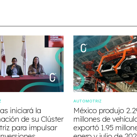
Z
AUTOMOTRIZ
s iniciará la
México produjo 2.2
ación de su Clúster
millones de vehícul
riz para impulsar
exportó 1.95 millon
inversiones
enero y julio de 20