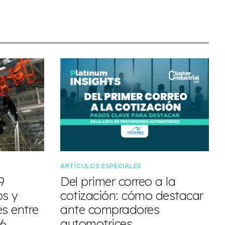
ARTÍCULOS ESPECIALES
9
Del primer correo a la
os y
cotización: cómo destacar
es entre
ante compradores
26
automotrices