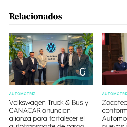
Relacionados
AUTOMOTRIZ
AUTOMOTRI
Volkswagen Truck & Bus y
Zacateca
CANACAR anuncian
conform
alianza para fortalecer el
Automot
autotransporte de carga
nuevas 