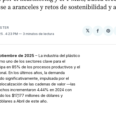
se a aranceles y retos de sostenibilidad y 
USTER
𝕏
Compart
Sh
025
. 4:23 PM
3 minutos de lectura
en
on
Facebo
Pin
eptiembre de 2025
– La industria del plástico
o uno de los sectores clave para el
icipa en 85% de los procesos productivos y el
nal. En los últimos años, la demanda
ido significativamente, impulsada por el
relocalización de las cadenas de valor —las
auchos incrementaron 4.44% en 2024 con
do los $17,177 millones de dólares y
lares a Abril de este año.