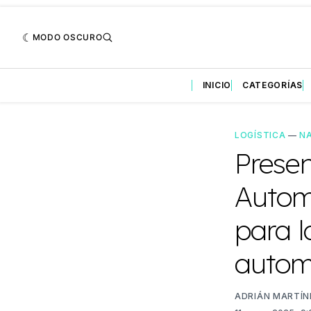
MODO OSCURO
INICIO
CATEGORÍAS
LOGÍSTICA
—
N
Prese
Automo
para l
autom
ADRIÁN MARTÍN