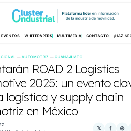
EVENTOS
WHITEPAPERS
MULTIMEDIA
CONTACTO
¡HAZ NE
ACIONAL
—
AUTOMOTRIZ
—
GUANAJUATO
ntarán ROAD 2 Logistics
tive 2025: un evento cla
a logística y supply chain
otriz en México
EZ
𝕏
Compart
Sh