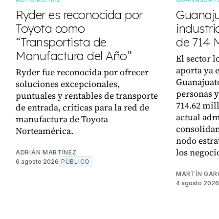
Ryder es reconocida por
Guanaju
Toyota como
industri
“Transportista de
de 714 
Manufactura del Año”
El sector 
aporta ya 
Ryder fue reconocida por ofrecer
Guanajuato
soluciones excepcionales,
personas y
puntuales y rentables de transporte
714.62 mil
de entrada, críticas para la red de
actual adm
manufactura de Toyota
consolidan
Norteamérica.
nodo estra
los negoci
ADRIÁN MARTÍNEZ
6 agosto 2026
PÚBLICO
MARTÍN GAR
4 agosto 2026