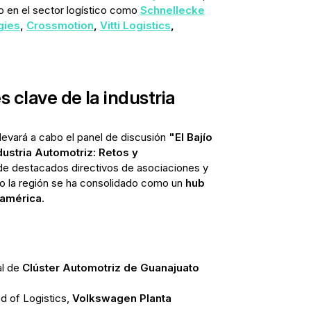
 en el sector logístico como
Schnellecke
gies
,
Crossmotion
,
Vitti Logistics
,
s clave de la industria
levará a cabo el panel de discusión
"El Bajío
dustria Automotriz: Retos y
de destacados directivos de asociaciones y
o la región se ha consolidado como un
hub
eamérica
.
al de
Clúster Automotriz de Guanajuato
d of Logistics,
Volkswagen Planta