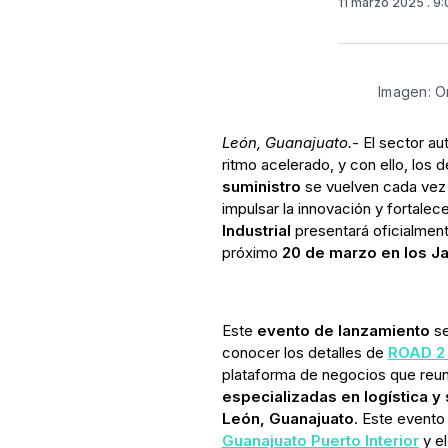
11 marzo 2025
. 9
Imagen: 
León, Guanajuato.-
El sector a
ritmo acelerado, y con ello, los 
suministro
se vuelven cada vez 
impulsar la innovación y fortalece
Industrial
presentará oficialmen
próximo
20 de marzo en los Ja
Este
evento de lanzamiento
se
conocer los detalles de
ROAD 2 
plataforma de negocios que reun
especializadas en logística y
León, Guanajuato
. Este evento
Guanajuato Puerto Interior
y e