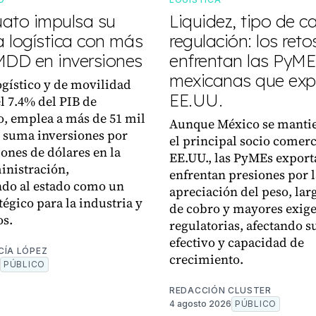
ato impulsa su
Liquidez, tipo de c
a logística con más
regulación: los ret
MDD en inversiones
enfrentan las PyME
mexicanas que exp
logístico y de movilidad
EE.UU.
el 7.4% del PIB de
, emplea a más de 51 mil
Aunque México se manti
 suma inversiones por
el principal socio comerc
lones de dólares en la
EE.UU., las PyMEs export
inistración,
enfrentan presiones por l
do al estado como un
apreciación del peso, lar
tégico para la industria y
de cobro y mayores exig
os.
regulatorias, afectando su
efectivo y capacidad de
CÍA LÓPEZ
crecimiento.
PÚBLICO
REDACCIÓN CLUSTER
4 agosto 2026
PÚBLICO