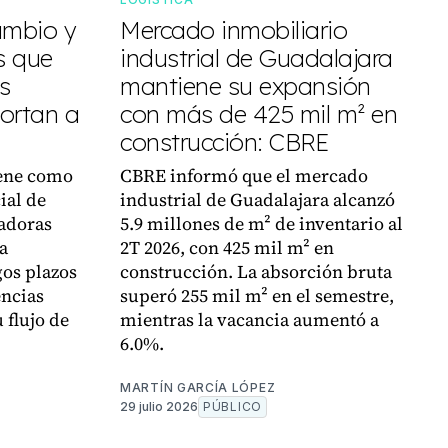
ambio y
Mercado inmobiliario
os que
industrial de Guadalajara
s
mantiene su expansión
ortan a
con más de 425 mil m² en
construcción: CBRE
ene como
CBRE informó que el mercado
ial de
industrial de Guadalajara alcanzó
adoras
5.9 millones de m² de inventario al
a
2T 2026, con 425 mil m² en
gos plazos
construcción. La absorción bruta
encias
superó 255 mil m² en el semestre,
 flujo de
mientras la vacancia aumentó a
6.0%.
MARTÍN GARCÍA LÓPEZ
29 julio 2026
PÚBLICO