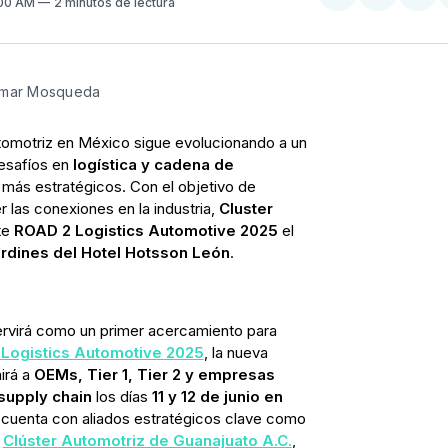
:00 AM
2 minutos de lectura
en
on
Facebo
Pin
Omar Mosqueda
utomotriz en México sigue evolucionando a un
desafíos en
logística y cadena de
más estratégicos. Con el objetivo de
r las conexiones en la industria,
Cluster
te
ROAD 2 Logistics Automotive 2025
el
rdines del Hotel Hotsson León
.
rvirá como un primer acercamiento para
Logistics Automotive 2025
, la nueva
irá a
OEMs, Tier 1, Tier 2 y empresas
 supply chain
los días
11 y 12 de junio en
 cuenta con aliados estratégicos clave como
l
Clúster Automotriz de Guanajuato A.C.
,