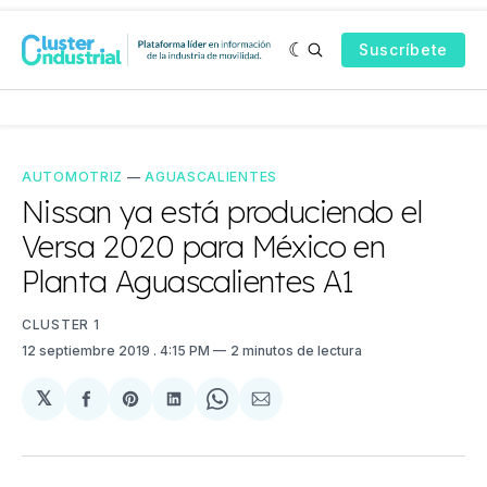
Suscríbete
AUTOMOTRIZ
—
AGUASCALIENTES
Nissan ya está produciendo el
Versa 2020 para México en
Planta Aguascalientes A1
CLUSTER 1
12 septiembre 2019
. 4:15 PM
2 minutos de lectura
𝕏
Compartir
Share
Compartir
Share
Compartir
en
on
en
on
via
Facebook
Pinterest
LinkedIn
WhatsApp
Email