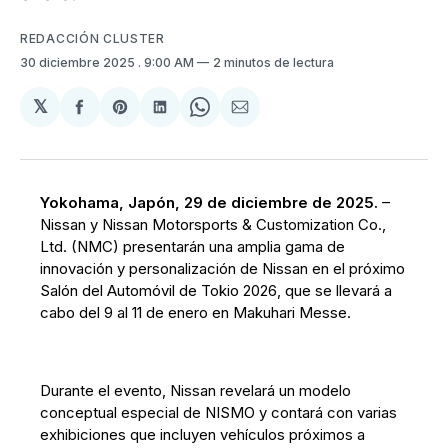
REDACCIÓN CLUSTER
30 diciembre 2025
. 9:00 AM
2 minutos de lectura
𝕏
Compartir
Share
Compartir
Share
Compartir
en
on
en
on
via
Facebook
Pinterest
LinkedIn
WhatsApp
Email
Yokohama, Japón, 29 de diciembre de 2025.
–
Nissan y Nissan Motorsports & Customization Co.,
Ltd. (NMC) presentarán una amplia gama de
innovación y personalización de Nissan en el próximo
Salón del Automóvil de Tokio 2026, que se llevará a
cabo del 9 al 11 de enero en Makuhari Messe.
Durante el evento, Nissan revelará un modelo
conceptual especial de NISMO y contará con varias
exhibiciones que incluyen vehículos próximos a