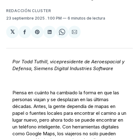
REDACCIÓN CLUSTER
23 septiembre 2025
. 1:00 PM
6 minutos de lectura
𝕏
Compartir
Share
Compartir
Share
Compartir
en
on
en
on
via
Facebook
Pinterest
LinkedIn
WhatsApp
Email
Por Todd Tuthill, vicepresidente de Aeroespacial y
Defensa, Siemens Digital Industries Software
Piensa en cuánto ha cambiado la forma en que las
personas viajan y se desplazan en las últimas
décadas. Antes, la gente dependía de mapas en
papel o fuentes locales para encontrar el camino a un
lugar nuevo, pero ahora todo se puede encontrar en
un teléfono inteligente. Con herramientas digitales
como Google Maps, los viajeros no solo pueden