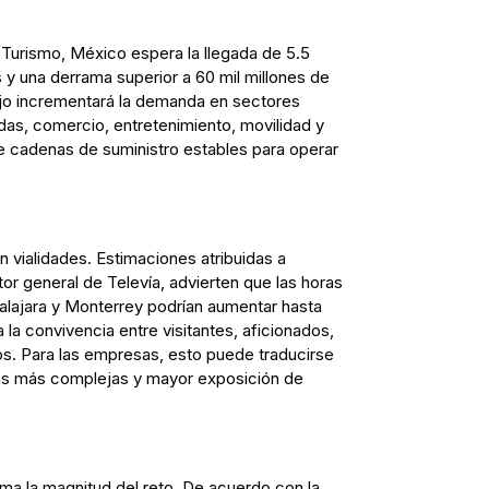
 Turismo, México espera la llegada de 5.5
s y una derrama superior a 60 mil millones de
ujo incrementará la demanda en sectores
das, comercio, entretenimiento, movilidad y
e cadenas de suministro estables para operar
n vialidades. Estimaciones atribuidas a
or general de Televía, advierten que las horas
lajara y Monterrey podrían aumentar hasta
la convivencia entre visitantes, aficionados,
os. Para las empresas, esto puede traducirse
gas más complejas y mayor exposición de
rma la magnitud del reto. De acuerdo con la