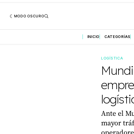
MODO OSCURO
INICIO
CATEGORÍAS
LOGÍSTICA
Mundi
empres
logíst
Ante el Mu
mayor tráf
operadores