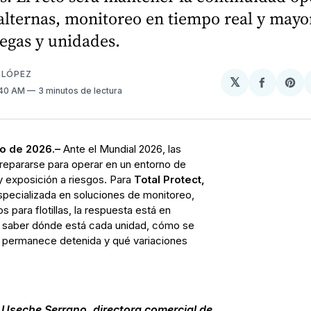
alternas, monitoreo en tiempo real y mayo
egas y unidades.
 LÓPEZ
𝕏
Compart
Sh
:40 AM
3 minutos de lectura
en
on
Facebo
Pin
o de 2026.–
Ante el Mundial 2026, las
repararse para operar en un entorno de
 y exposición a riesgos. Para
Total Protect,
pecializada en soluciones de monitoreo,
 para flotillas, la respuesta está en
va: saber dónde está cada unidad, cómo se
 permanece detenida y qué variaciones
 Useche Serrano, directora comercial de