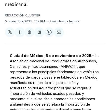
mexicana.
REDACCIÓN CLUSTER
5 noviembre 2025
. 1:17 PM
2 minutos de lectura
𝕏
Compartir
Share
Compartir
Share
Compartir
en
on
en
on
via
Facebook
Pinterest
LinkedIn
WhatsApp
Email
Ciudad de México, 5 de noviembre de 2025.–
La
Asociación Nacional de Productores de Autobuses,
Camiones y Tractocamiones (ANPACT), que
representa a los principales fabricantes de vehículos
pesados de carga y pasaje establecidos en México,
manifiesta su respaldo a la publicación y
actualización del Acuerdo por el que se regula la
importación de vehículos usados pesados
y
mediante el cual se dan a conocer las condiciones
ambientales a que se sujetará la importación de
estos vehículos con motor a diésel y peso bruto