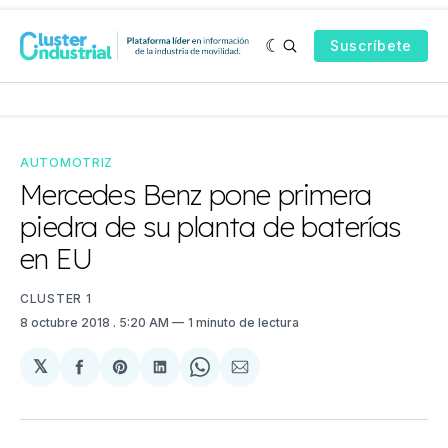
Suscríbete
AUTOMOTRIZ
Mercedes Benz pone primera
piedra de su planta de baterías
en EU
CLUSTER 1
8 octubre 2018
. 5:20 AM
1 minuto de lectura
𝕏
Compartir
Share
Compartir
Share
Compartir
en
on
en
on
via
Facebook
Pinterest
LinkedIn
WhatsApp
Email