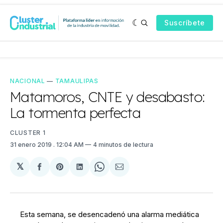
Suscríbete
NACIONAL
—
TAMAULIPAS
Matamoros, CNTE y desabasto:
La tormenta perfecta
CLUSTER 1
31 enero 2019
. 12:04 AM
4 minutos de lectura
𝕏
Compartir
Share
Compartir
Share
Compartir
en
on
en
on
via
Facebook
Pinterest
LinkedIn
WhatsApp
Email
Esta semana, se desencadenó una alarma mediática