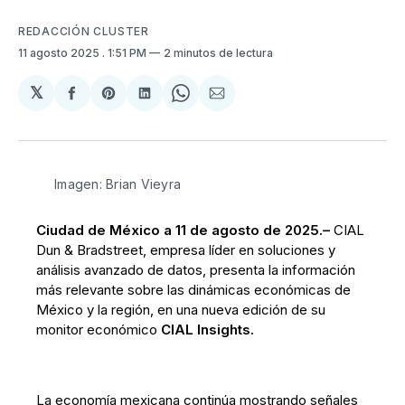
REDACCIÓN CLUSTER
11 agosto 2025
. 1:51 PM
2 minutos de lectura
𝕏
Compartir
Share
Compartir
Share
Compartir
en
on
en
on
via
Facebook
Pinterest
LinkedIn
WhatsApp
Email
Imagen: Brian Vieyra
Ciudad de México a 11 de agosto de 2025.–
CIAL
Dun & Bradstreet, empresa líder en soluciones y
análisis avanzado de datos, presenta la información
más relevante sobre las dinámicas económicas de
México y la región, en una nueva edición de su
monitor económico
CIAL Insights.
La economía mexicana continúa mostrando señales