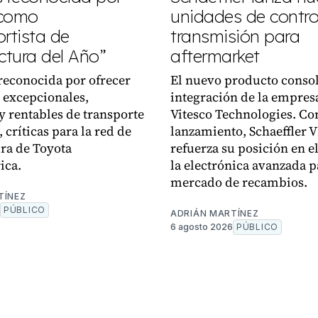
 como
unidades de control
rtista de
transmisión para
tura del Año”
aftermarket
reconocida por ofrecer
El nuevo producto consol
 excepcionales,
integración de la empres
y rentables de transporte
Vitesco Technologies. Co
 críticas para la red de
lanzamiento, Schaeffler 
ra de Toyota
refuerza su posición en el
ica.
la electrónica avanzada p
mercado de recambios.
TÍNEZ
PÚBLICO
ADRIÁN MARTÍNEZ
6 agosto 2026
PÚBLICO