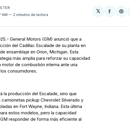
USTER
𝕏
Compart
Sh
57 AM
2 minutos de lectura
en
on
Facebo
Pin
 2025.- General Motors (GM) anunció que a
ucción del Cadillac Escalade de su planta en
n de ensamblaje en Orion, Michigan. Esta
ategia más amplia para reforzar su capacidad
 motor de combustión interna ante una
 los consumidores.
rá la producción del Escalade, sino que
s camionetas pickup Chevrolet Silverado y
adas en Fort Wayne, Indiana. Esta última
 para estos modelos, pero la capacidad
a GM responder de forma más eficiente al