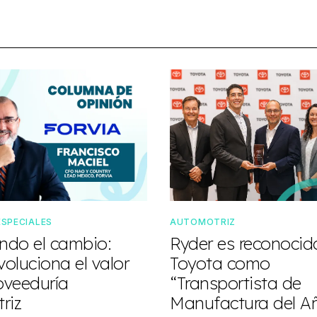
ESPECIALES
AUTOMOTRIZ
do el cambio:
Ryder es reconocid
oluciona el valor
Toyota como
oveeduría
“Transportista de
riz
Manufactura del A