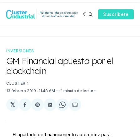
Suscríbete
INVERSIONES
GM Financial apuesta por el
blockchain
CLUSTER 1
13 febrero 2019
. 11:48 AM
1 minuto de lectura
𝕏
Compartir
Share
Compartir
Share
Compartir
en
on
en
on
via
Facebook
Pinterest
LinkedIn
WhatsApp
Email
El apartado de financiamiento automotriz para