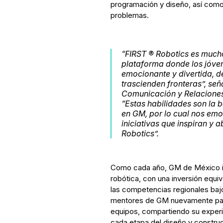
programación y diseño, así como
problemas.
“FIRST ® Robotics es much
plataforma donde los jóven
emocionante y divertida, 
trascienden fronteras”, se
Comunicación y Relaciones
“Estas habilidades son la 
en GM, por lo cual nos em
iniciativas que inspiran y 
Robotics”.
Como cada año, GM de México im
robótica, con una inversión equiv
las competencias regionales bajo
mentores de GM nuevamente part
equipos, compartiendo su experi
cada etapa del diseño y constru