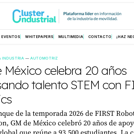
EVENTOS
WHITEPAPERS
MULTIMEDIA
CONTACTO
¡HAZ NE
A INDUSTRIA
—
AUTOMOTRIZ
 México celebra 20 años
sando talento STEM con F
ics
anque de la temporada 2026 de FIRST Robot
on, GM de México celebró 20 años de apoyo
 global que reúne a 93,500 estudiantes. La