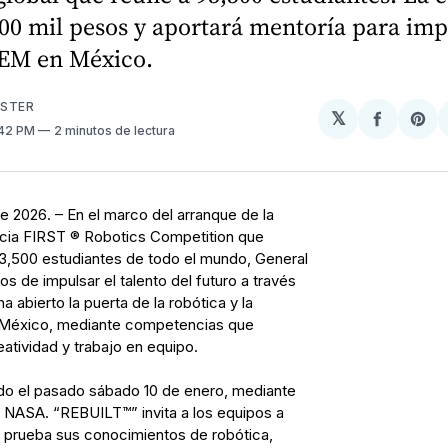
500 mil pesos y aportará mentoría para imp
TEM en México.
USTER
𝕏
Compart
Sh
:42 PM
2 minutos de lectura
en
on
Facebo
Pin
 2026. – En el marco del arranque de la
ia FIRST ® Robotics Competition que
93,500 estudiantes de todo el mundo, General
 de impulsar el talento del futuro a través
 abierto la puerta de la robótica y la
n México, mediante competencias que
atividad y trabajo en equipo.
ado el pasado sábado 10 de enero, mediante
a NASA. “REBUILT™” invita a los equipos a
a prueba sus conocimientos de robótica,