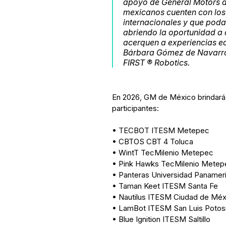
apoyo de General Motors d
mexicanos cuenten con los
internacionales y que podam
abriendo la oportunidad a
acerquen a experiencias ed
Bárbara Gómez de Navarro,
FIRST ® Robotics.
En 2026, GM de México brindará 
participantes:
• TECBOT ITESM Metepec
• CBTOS CBT 4 Toluca
• WintT TecMilenio Metepec
• Pink Hawks TecMilenio Metep
• Panteras Universidad Panamer
• Taman Keet ITESM Santa Fe
• Nautilus ITESM Ciudad de Méx
• LamBot ITESM San Luis Potos
• Blue Ignition ITESM Saltillo